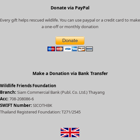
r
e
Donate via PayPal
c
Every gift helps rescued wildlife. You can use paypal or a credit card to make
a
a one-off or monthly donation
t
e
d
)
Make a Donation via Bank Transfer
Wildlife Friends Foundation
Branch:
Siam Commercial Bank (Publ. Co. Ltd.) Thayang
Acc:
708-208086-6
SWIFT Number:
SICOTHBK
Thailand Registered Foundation: T271/2545