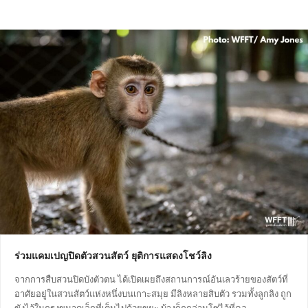
ร่วมแคมเปญปิดตัวสวนสัตว์ ยุติการแสดงโชว์ลิง
จากการสืบสวนปิดบังตัวตน ได้เปิดเผยถึงสถานการณ์อันเลวร้ายของสัตว์ที่
อาศัยอยู่ในสวนสัตว์แห่งหนึ่งบนเกาะสมุย มีลิงหลายสิบตัว รวมทั้งลูกลิง ถูก