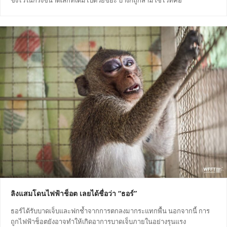
ขังไว้ในกรงขนาดเล็กที่เต็มไปด้วยขยะ บ้างก็ถูกล่ามโซ่ไว้ที่คอ
ลิงแสมโดนไฟฟ้าช็อต เลยได้ชื่อว่า “ธอร์”
ธอร์ได้รับบาดเจ็บและฟกช้ำจากการตกลงมากระแทกพื้น นอกจากนี้ การ
ถูกไฟฟ้าช็อตยังอาจทำให้เกิดอาการบาดเจ็บภายในอย่างรุนแรง