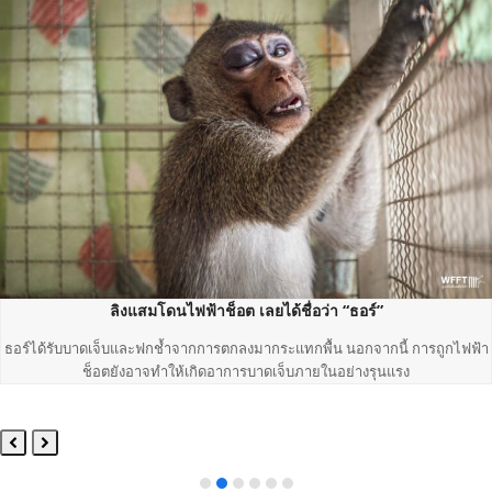
ลิงแสมโดนไฟฟ้าช็อต เลยได้ชื่อว่า “ธอร์”
ธอร์ได้รับบาดเจ็บและฟกช้ำจากการตกลงมากระแทกพื้น นอกจากนี้ การถูกไฟฟ้า
ช็อตยังอาจทำให้เกิดอาการบาดเจ็บภายในอย่างรุนแรง
Previous
Next
Slide
Slide