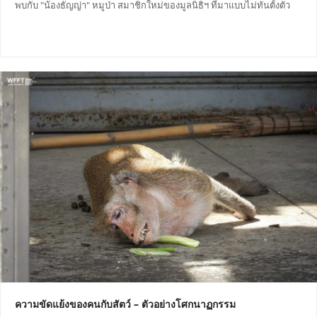
พบกับ "น้องธัญญ่า" หมูป่า สมาชิกใหม่ของมูลนิธิฯ ที่มาแบบไม่ทันตั้งตัว
ความขัดแย้งของคนกับสัตว์ – ตัวอย่างโศกนาฏกรรม