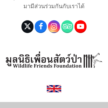
มามีส่วนร่วมกันกับเราได้
T
F
I
T
Y
w
a
n
r
o
i
c
s
i
u
t
e
t
p
T
t
b
a
a
u
e
o
g
d
b
r
o
r
v
e
(
k
a
i
d
m
s
e
o
p
r