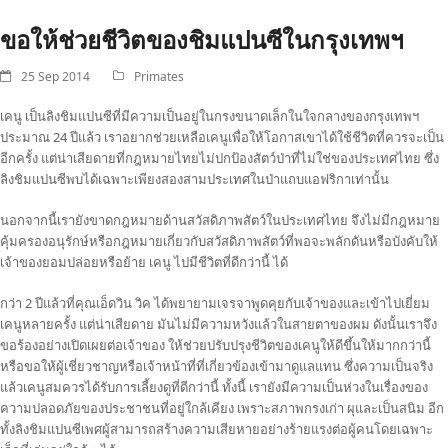
ขอให้ช่วยชีวิตของชิมแปนซีในกรุงเทพฯ
25 Sep 2014
Primates
เคนู เป็นลิงชิมแปนซีที่มีความเป็นอยู่ในกรงขนาดเล็กในใจกลางของกรุงเทพฯ
ประมาณ 24 ปีแล้ว เราอยากช่วยเหลือเคนูเพื่อให้โอกาสเขาได้ใช้ชีวิตที่ควรจะเป็น
อีกครั้ง แต่น่าเสียดายที่กฎหมายไทยไม่ปกป้องสัตว์ป่าที่ไม่ใช่ของประเทศไทย ซึ่ง
ลิงชิมแปนซีพบได้เฉพาะเพียงสองสามประเทศในป่าแถบแอฟริกาเท่านั้น
นอกจากนี้เรายังขาดกฎหมายด้านสวัสดิภาพสัตว์ในประเทศไทย จึงไม่มีกฎหมาย
คุ้มครองอนุรักษ์หรือกฎหมายเกี่ยวกับสวัสดิภาพสัตว์ที่พอจะพลักดันหรือบังคับให้
เจ้าของยอมปล่อยหรือย้าย เคนู ไปมีชีวิตที่ดีกว่านี้ ได้
กว่า 2 ปีแล้วที่คุณเอ็ดวิน วิค ได้พยายามเจรจาพูดคุยกับเจ้าของและเข้าไปเยี่ยม
เคนูหลายครั้ง แต่น่าเสียดาย มันไม่มีความหวังแล้วในสายตาของผม ดังนั้นเราจึง
ขอร้องอย่างเปิดเผยต่อเจ้าของ ให้ช่วยปรับปรุงชีวิตของเคนูให้ดีขึ้นให้มากกว่านี้
หรือขอให้ผู้เชี่ยวชาญหรือเจ้าหน้าที่ที่เกี่ยวข้องเข้ามาดูแลแทน ซึ่งความเป็นจริง
แล้วเคนูสมควรได้รับการเลี้ยงดูที่ดีกว่านี้ ทั้งนี้ เรายังมีความเป็นห่วงในเรื่องของ
ความปลอดภัยของประชาชนที่อยู่ใกล้เคียง เพราะสภาพกรงเก่า ผุและเป็นสนิม อีก
ทั้งลิงชิมแปนซีเพศผู้สามารถสร้างความเสียหายอย่างร้ายแรงต่อผู้คนโดยเฉพาะ