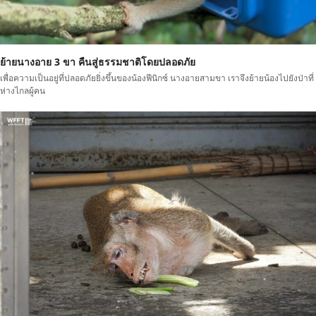
ย้ายนางอาย 3 ขา คืนสู่ธรรมชาติโดยปลอดภัย
เพื่อความเป็นอยู่ที่ปลอดภัยยิ่งขึ้นของน้องฟีนิกซ์ นางอายสามขา เราจึงย้ายน้องไปยังป่าที่
ห่างไกลผู้คน