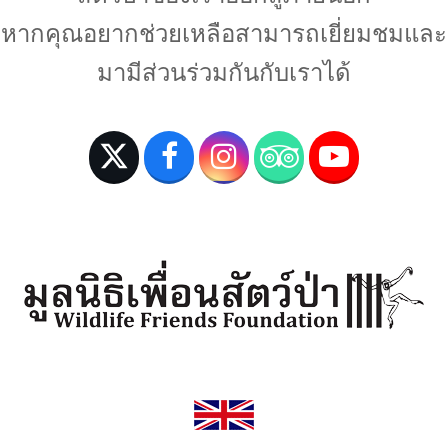
หากคุณอยากช่วยเหลือสามารถเยี่ยมชมและ
มามีส่วนร่วมกันกับเราได้
T
F
I
T
Y
w
a
n
r
o
i
c
s
i
u
t
e
t
p
T
t
b
a
a
u
e
o
g
d
b
r
o
r
v
e
(
k
a
i
d
m
s
e
o