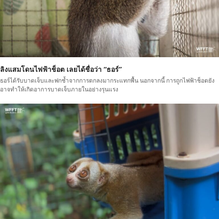
ลิงแสมโดนไฟฟ้าช็อต เลยได้ชื่อว่า “ธอร์”
ธอร์ได้รับบาดเจ็บและฟกช้ำจากการตกลงมากระแทกพื้น นอกจากนี้ การถูกไฟฟ้าช็อตยัง
อาจทำให้เกิดอาการบาดเจ็บภายในอย่างรุนแรง