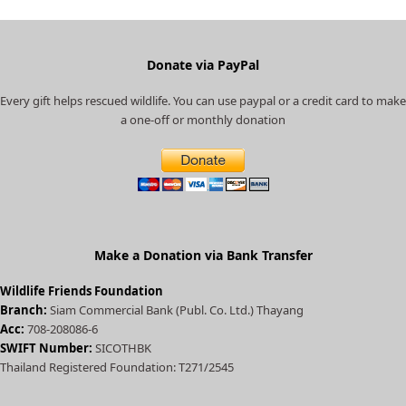
p
r
r
e
Donate via PayPal
c
Every gift helps rescued wildlife. You can use paypal or a credit card to make
a
a one-off or monthly donation
t
e
d
)
Make a Donation via Bank Transfer
Wildlife Friends Foundation
Branch:
Siam Commercial Bank (Publ. Co. Ltd.) Thayang
Acc:
708-208086-6
SWIFT Number:
SICOTHBK
Thailand Registered Foundation: T271/2545