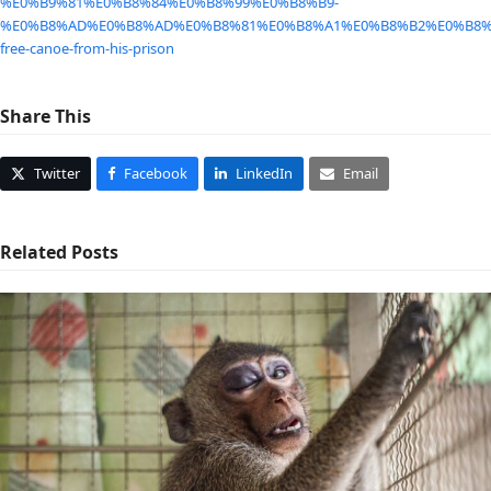
%E0%B9%81%E0%B8%84%E0%B8%99%E0%B8%B9-
%E0%B8%AD%E0%B8%AD%E0%B8%81%E0%B8%A1%E0%B8%B2%E0%B8%
free-canoe-from-his-prison
Share This
Twitter
Facebook
LinkedIn
Email
Related Posts