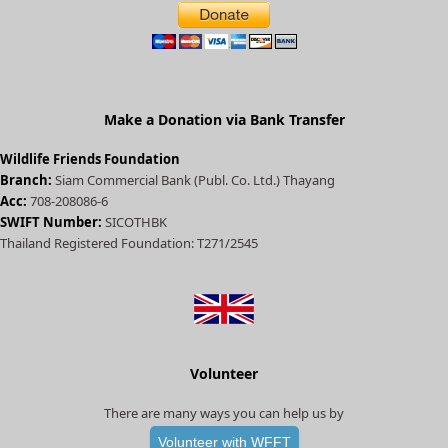
t
e
d
)
Make a Donation via Bank Transfer
Wildlife Friends Foundation
Branch:
Siam Commercial Bank (Publ. Co. Ltd.) Thayang
Acc:
708-208086-6
SWIFT Number:
SICOTHBK
Thailand Registered Foundation: T271/2545
Volunteer
There are many ways you can help us by
Volunteer with WFFT