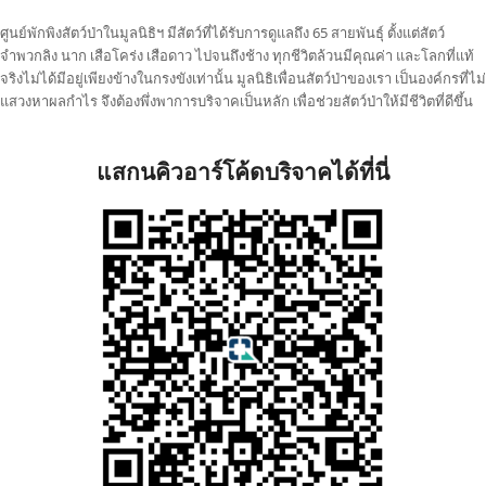
ศูนย์พักพิงสัตว์ป่าในมูลนิธิฯ มีสัตว์ที่ได้รับการดูแลถึง 65 สายพันธุ์ ตั้งแต่สัตว์
จำพวกลิง นาก เสือโคร่ง เสือดาว ไปจนถึงช้าง ทุกชีวิตล้วนมีคุณค่า และโลกที่แท้
จริงไม่ได้มีอยู่เพียงข้างในกรงขังเท่านั้น มูลนิธิเพื่อนสัตว์ป่าของเรา เป็นองค์กรที่ไม่
แสวงหาผลกำไร จึงต้องพึ่งพาการบริจาคเป็นหลัก เพื่อช่วยสัตว์ป่าให้มีชีวิตที่ดีขึ้น
แสกนคิวอาร์โค้ดบริจาคได้ที่นี่