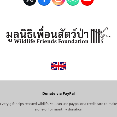
T
F
I
T
Y
w
a
n
r
o
i
c
s
i
u
t
e
t
p
T
t
b
a
a
u
e
o
g
d
b
r
o
r
v
e
(
k
a
i
d
m
s
e
o
p
r
r
e
Donate via PayPal
c
Every gift helps rescued wildlife. You can use paypal or a credit card to make
a
a one-off or monthly donation