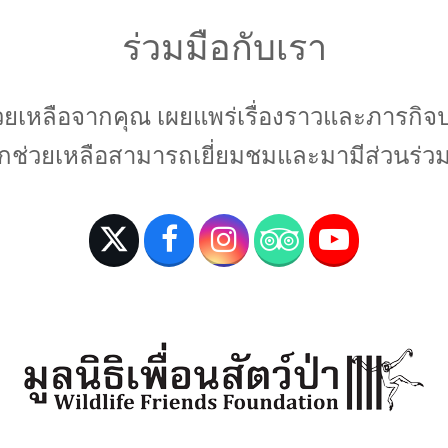
ร่วมมือกับเรา
ช่วยเหลือจากคุณ เผยแพร่เรื่องราวและภารกิ
ช่วยเหลือสามารถเยี่ยมชมและมามีส่วนร่วมก
T
F
I
T
Y
w
a
n
r
o
i
c
s
i
u
t
e
t
p
T
t
b
a
a
u
e
o
g
d
b
r
o
r
v
e