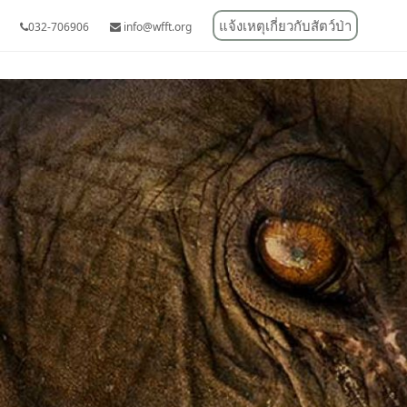
แจ้งเหตุเกี่ยวกับสัตว์ป่า
032-706906
info@wfft.org