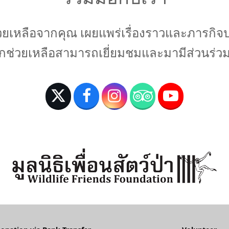
ช่วยเหลือจากคุณ เผยแพร่เรื่องราวและภารกิ
ช่วยเหลือสามารถเยี่ยมชมและมามีส่วนร่วมก
T
F
I
T
Y
w
a
n
r
o
i
c
s
i
u
t
e
t
p
T
t
b
a
a
u
e
o
g
d
b
r
o
r
v
e
(
k
a
i
d
m
s