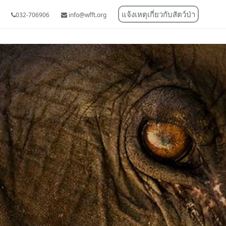
แจ้งเหตุเกี่ยวกับสัตว์ป่า
032-706906
info@wfft.org