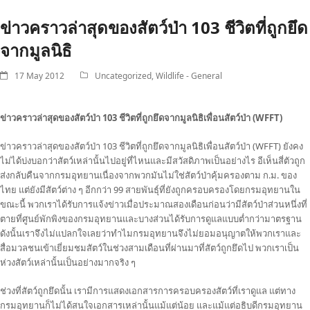
ข่าวคราวล่าสุดของสัตว์ป่า 103 ชีวิตที่ถูกยึด
จากมูลนิธิ
17 May 2012
Uncategorized
,
Wildlife - General
ข่าวคราวล่าสุดของสัตว์ป่า 103 ชีวิตที่ถูกยึดจากมูลนิธิเพื่อนสัตว์ป่า (WFFT)
ข่าวคราวล่าสุดของสัตว์ป่า 103 ชีวิตที่ถูกยึดจากมูลนิธิเพื่อนสัตว์ป่า (WFFT) ยังคง
ไม่ได้บ่งบอกว่าสัตว์เหล่านั้นไปอยู่ที่ไหนและมีสวัสดิภาพเป็นอย่างไร อีเห็นสี่ตัวถูก
ส่งกลับคืนจากกรมอุทยานเนื่องจากพวกมันไม่ใช่สัตว์ป่าคุ้มครองตาม ก.ม. ของ
ไทย แต่ยังมีสัตว์ต่าง ๆ อีกกว่า 99 สายพันธุ์ที่ยังถูกครอบครองโดยกรมอุทยานใน
ขณะนี้ พวกเราได้รับการแจ้งข่าวเมื่อประมาณสองเดือนก่อนว่ามีสัตว์ป่าส่วนหนึ่งที่
ตายที่ศูนย์พักพิงของกรมอุทยานและบางส่วนได้รับการดูแลแบบต่ำกว่ามาตรฐาน
ดังนั้นเราจึงไม่แปลกใจเลยว่าทำไมกรมอุทยานจึงไม่ยอมอนุญาตให้พวกเราและ
สื่อมวลชนเข้าเยี่ยมชมสัตว์ในช่วงสามเดือนที่ผ่านมาที่สัตว์ถูกยึดไป พวกเราเป็น
ห่วงสัตว์เหล่านั้นเป็นอย่างมากจริง ๆ
ช่วงที่สัตว์ถูกยึดนั้น เรามีการแสดงเอกสารการครอบครองสัตว์ที่เราดูแล แต่ทาง
กรมอุทยานก็ไม่ได้สนใจเอกสารเหล่านั้นแม้แต่น้อย และแม้แต่อธิบดีกรมอุทยาน