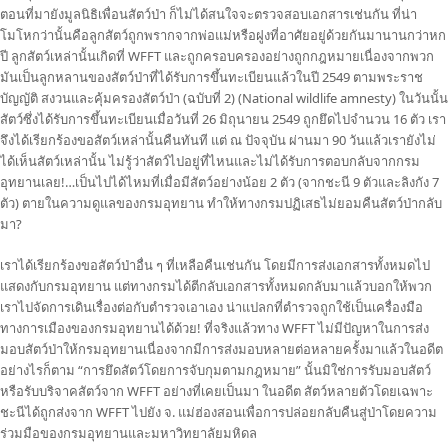
ตอนที่มายังมูลนิธิเพื่อนสัตว์ป่า ก็ไม่ได้สนใจจะตรวจสอบเอกสารเช่นกัน ที่น่า
โมโหกว่านั้นคือลูกสัตว์ถูกพรากจากพ่อแม่หรือฝูงที่อาศัยอยู่ด้วยกันมานานกว่าหก
ปี ลูกสัตว์เหล่านั้นเกิดที่ WFFT และถูกครอบครองอย่างถูกกฎหมายเนื่องจากพวก
มันเป็นลูกหลานของสัตว์ป่าที่ได้รับการขึ้นทะเบียนแล้วในปี 2549 ตามพระราช
บัญญัติ สงวนและคุ้มครองสัตว์ป่า (ฉบับที่ 2) (National wildlife amnesty) ในวันนั้น
สัตว์ซึ่งได้รับการขึ้นทะเบียนเมื่อวันที่ 26 มิถุนายน 2549 ถูกยึดไปจำนวน 16 ตัว เรา
จึงได้เรียกร้องขอสัตว์เหล่านั้นคืนทันที แต่ ณ ปัจจุบัน ผ่านมา 90 วันแล้วเรายังไม่
ได้เห็นสัตว์เหล่านั้น ไม่รู้ว่าสัตว์ไปอยู่ที่ไหนและไม่ได้รับการตอบกลับจากกรม
อุทยานเลย!…เป็นไปได้ไหมที่เมื่อมีสัตว์อย่างน้อย 2 ตัว (จากชะนี 9 ตัวและลิงกัง 7
ตัว) ตายในความดูแลของกรมอุทยาน ทำให้ทางกรมปฏิเสธไม่ยอมคืนสัตว์ป่ากลับ
มา?
เราได้เรียกร้องขอสัตว์ป่าอื่น ๆ ที่เหลือคืนเช่นกัน โดยมีการส่งเอกสารทั้งหมดไป
แสดงกับกรมอุทยาน แต่ทางกรมได้ตีกลับเอกสารทั้งหมดกลับมาแล้วบอกให้พวก
เราไปจัดการเดินเรื่องต่อกับตำรวจเอาเอง น่าแปลกที่ตำรวจถูกใช้เป็นเครื่องมือ
ทางการเมืองของกรมอุทยานได้ด้วย! ที่จริงแล้วทาง WFFT ไม่มีปัญหาในการส่ง
มอบสัตว์ป่าให้กรมอุทยานเนื่องจากมีการส่งมอบหลายต่อหลายครั้งมาแล้วในอดีต
อย่างไรก็ตาม “การยึดสัตว์โดยการจับกุมตามกฎหมาย” นั้นมิใช่การรับมอบสัตว์
หรือรับบริจาคสัตว์จาก WFFT อย่างที่เคยเป็นมา ในอดีต สัตว์หลายตัวโดยเฉพาะ
ชะนีได้ถูกส่งจาก WFFT ไปยัง จ. แม่ฮ่องสอนเพื่อการปล่อยกลับคืนสู่ป่าโดยความ
ร่วมมือของกรมอุทยานและมหาวิทยาลัยมหิดล