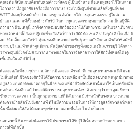
คุณอุทัย ก็เป็นเช่นเดียวกับคุณดำรง พิเดช ผู้เป็นเจ้านาย คือเคยพูดเอาไว้ในหลาย
โอกาสว่า ที่อยู่อาศัย เครื่องมือการรักษา รวมไปถึงศูนย์ช่วยเหลือทั้งศูนย์ของ
WFFT จัดอยู่ในระดับต่ำกว่ามาตรฐาน สัตว์ภายใต้การดูแลของเราอยู่ในสภาพ
ย่ำแย่ และตามที่ทั้งสองอ้าง สัตว์ป่าในการดูแลของกรมอุทยานมีความเป็นอยู่ีที่ดี
กว่ามาก ด้วยเหตุนี้ เราจึงควรส่งมอบสัตว์ของเราให้กับทางกรม แต่ในเวลาเดียวกัน
พวกเจ้าหน้าที่ก็ยังคงปฎิเสธที่จะยึดสัตว์ป่ากว่า 300 ตัว เช่น ลิงอุรังอุตัง สิงโต เสือ ลิ
งมาร์โมเส็ต และสัตว์ป่าคุ้มครองอีกหลายสายพันธุ์ จากแก๊งลักลอบค้าสัตว์ชื่อดังที่
จ.สระบุรี และหัวหน้าศูนย์เพาะพันธุ์สัตว์ป่าของรัฐทั้งสองแห่งในจ.ราชบุรี ได้กล่าว
ว่าทางศูนย์ยังคงไม่สามารถหาทางออกในการจัดหาอาหารให้สัตว์ทั้งหมดได้ (ดู
เพิ่มเติมในคลิปวีดีโอ)
ต้องขออภัยที่จะสรุปว่า เกมส์การเมืองของ เจ้าหน้าที่กรมอุทยานบางคนยังไม่จบ
ไม่สิ้นเสียที ชีวิตของสัตว์ที่ได้รับความช่วยเหลือมานั้นต้องเจ็บปวด ทนทุกข์มากพอ
อยู่แล้ว แถมยังต้องมาตกอยู่ในมือของคนที่นําชีวิตสัตว์เหล่านั้นมาใช้เป็นเครื่องมือ
กดดันต่อร่องอีก แม้ว่ากองนิติการ-กรมอุทยานแห่งชาติ จะระบุว่า การดูแลรักษา
ชั่วคราวของ WFFT นั้นถูกกฏหมาย แต่ก็ยังไม่วาย มีเจ้าหน้าที่บางคน บางหน่วย
ต้องการย้ายสัตว์ไปยังสถานที่ ที่ไม่มีความพร้อมในการให้การดูแลรักษาสัตว์เหล่า
นั้น ซึ่งส่งผลให้สัตว์ต้องทนทุกข์ทรมานมากขึ้นโดยไม่จําเป็นเลย
นอกจากนี้ ทีมงานยังต้องการให้ ประชาชนได้รับรู้ได้เห็นความจริงของสถาณ
การณ์ที่เกิดขึ้น