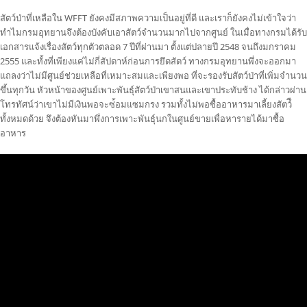
สัตว์ป่าที่เหลือใน WFFT ยังคงมีสภาพความเป็นอยู่ที่ดี และเราก็ยังคงไม่เข้าใจว่า
ทำไมกรมอุทยานจึงต้องบังคับเอาสัตว์จำนวนมากไปจากศูนย์ ในเมื่อทางกรมได้รับ
เอกสารแจ้งเรื่องสัตว์ทุกตัวตลอด 7 ปีที่ผ่านมา ตั้งแต่ปลายปี 2548 จนถึงมกราคม
2555 และทั้งที่เพียงแค่ไม่กี่สัปดาห์ก่อนการยึดสัตว์ ทางกรมอุทยานพึ่งจะออกมา
แถลงว่าไม่มีศูนย์ช่วยเหลือที่เหมาะสมและเพียงพอ ที่จะรองรับสัตว์ป่าที่เพิ่มจำนวน
ขึ้นทุกวัน หัวหน้าของศูนย์เพาะพันธุ์สัตว์ป่าเขาสนและเขาประทับช้าง ได้กล่าวผ่าน
โทรทัศน์ว่าเขาไม่มีเงินพอจะซ่้อมแซมกรง รวมทั้งไม่พอซื้ออาหารมาเลี้ยงสัตว์ื
ทั้งหมดด้วย จึงต้องหันมาพึ่งการเพาะพันธุ์นกในศูนย์ขายเพื่อหารายได้มาซื้อ
อาหาร