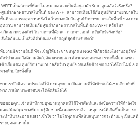
-WFFT เป็นสถานที่ที่แย่ ไม่เหมาะสมจะเป็นที่อยู่อาศัย รักษาดูแลสัตว์จริงหรือ?
-ศูนย์รักษาพยาบาลในพื้นที่ ของ WFFT สามารถเทียบได้กับ ศูนย์รักษาพยาบาลใน
พื้นที่ ของ กรมอุทยานหรือไม่ ในทางกลับกัน ศูนย์รักษาพยาบาลในพื้นที่ ของ กรม
อุทยาน สามารถเทียบกับ ศูนย์รักษาพยาบาลในพื้นที่ ของ WFFT หรือไม่?
-สวัสดภาพของสัตว์ ใน “สถานที่ดังกล่าว” เหมาะสมสําหรับสัตว์จริงหรือ?
-สิ่งใดกันแน่ เป็นสิ่งที่จําเป็นและสําคัญที่สุดสําหรับสัตว์?
ทีมงานมีความยินดี ที่จะเชิญให้ประชาชนทุกคน NGO ที่เกี่ยวข้องในงานอนุรักษ์
สัตว์ป่าและสวัสดิภาพสัตว์, สัตวแพทยสภา สัตวแพทยสมาคม รวมทั้งสื่อมวลชน
เข้าเยี่ยมชม ศูนย์รักษาพยาบาลสัตว์ป่า ศูนย์ช่วยเหลือช้าง ของเราได้โดยไม่มีเขต
หวงห้ามใดๆทั้งสิ้น
พวกเราจึงมีความประสงค์ให้ กรมอุทยาน เปิดสถานที่ให้เข้าชมได้เช่นเดียวกับที่
พวกเราเปิด ประชาชนจะได้ตัดสินใจได้
ขอขอบคุณ เจ้าหน้าที่กรมอุทยานทุกคนที่ได้โทรศัพท์และส่งข้อความให้กําลังใจ
และสนับสนุน ทางทีมงานรู้สึกซาบซึ้ง และทราบดีว่า เหตุการณ์ที่เกิดขึ้นเป็นการก
ระทําที่น่าละอาย แต่เราเข้าใจ ว่า ไม่ใช่ทุกคนที่สนับสนุนการกระทําแย่ๆ เป็นแค่ที่
รายบุคคลเท่านั้น