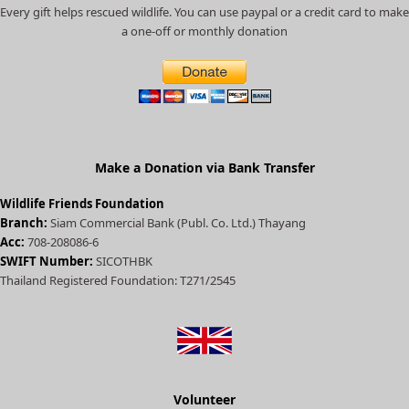
c
Every gift helps rescued wildlife. You can use paypal or a credit card to make
a
a one-off or monthly donation
t
e
d
)
Make a Donation via Bank Transfer
Wildlife Friends Foundation
Branch:
Siam Commercial Bank (Publ. Co. Ltd.) Thayang
Acc:
708-208086-6
SWIFT Number:
SICOTHBK
Thailand Registered Foundation: T271/2545
Volunteer