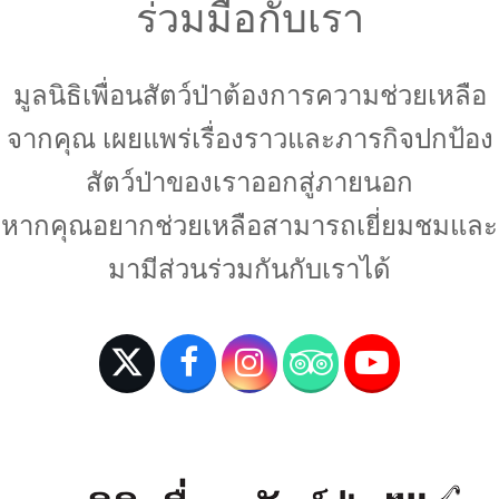
ร่วมมือกับเรา
มูลนิธิเพื่อนสัตว์ป่าต้องการความช่วยเหลือ
จากคุณ เผยแพร่เรื่องราวและภารกิจปกป้อง
สัตว์ป่าของเราออกสู่ภายนอก
หากคุณอยากช่วยเหลือสามารถเยี่ยมชมและ
มามีส่วนร่วมกันกับเราได้
T
F
I
T
Y
w
a
n
r
o
i
c
s
i
u
t
e
t
p
T