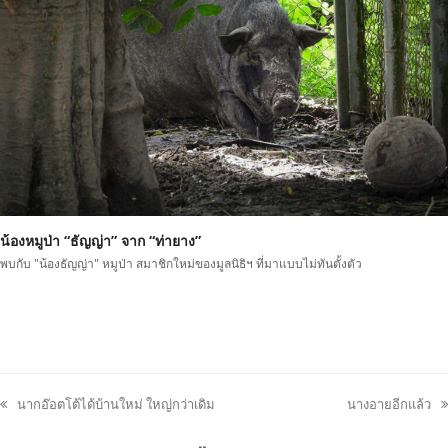
น้องหมูป่า “ธัญญ่า” จาก “ท่ายาง”
พบกับ "น้องธัญญ่า" หมูป่า สมาชิกใหม่ของมูลนิธิฯ ที่มาแบบไม่ทันตั้งตัว
นากอ๊อตโต้ได้บ้านใหม่ ใหญ่กว่าเดิม
นางอายอีกแล้ว
previous
next
post:
post: