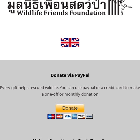
t
b
a
a
u
e
o
g
d
b
r
o
r
v
e
(
k
a
i
d
m
s
e
o
p
r
r
e
Donate via PayPal
c
Every gift helps rescued wildlife. You can use paypal or a credit card to make
a
a one-off or monthly donation
t
e
d
)