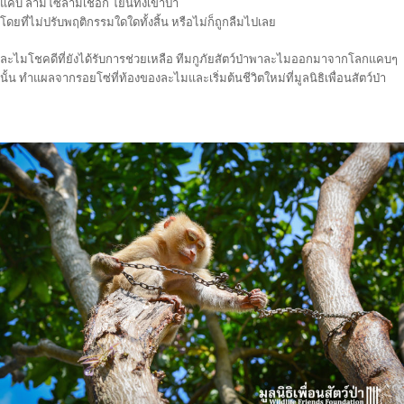
แคบ ล่ามโซ่ล่ามเชือก โยนทิ้งเข้าป่า
โดยที่ไม่ปรั
บพฤติกรรมใดใดทั้งสิ้น หรือไม่ก็ถูกลืมไปเลย
ละไมโชคดีที่ยังได้รับการช่
วยเหลือ ทีมกูภัยสัตว์ป่าพาละไมออกม
าจากโลกแคบๆ
นั้น ทำแผลจากรอยโซ่ที่ท้องของละ
ไมและเริ่มต้นชีวิตใหม่ที่ม
ูลนิธิเพื่อนสัตว์ป่า