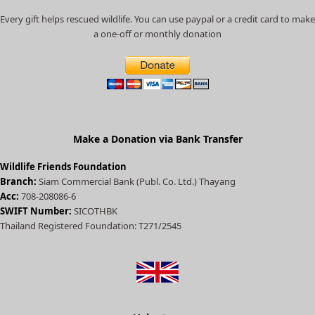
c
Every gift helps rescued wildlife. You can use paypal or a credit card to make
a
a one-off or monthly donation
t
e
d
)
Make a Donation via Bank Transfer
Wildlife Friends Foundation
Branch:
Siam Commercial Bank (Publ. Co. Ltd.) Thayang
Acc:
708-208086-6
SWIFT Number:
SICOTHBK
Thailand Registered Foundation: T271/2545