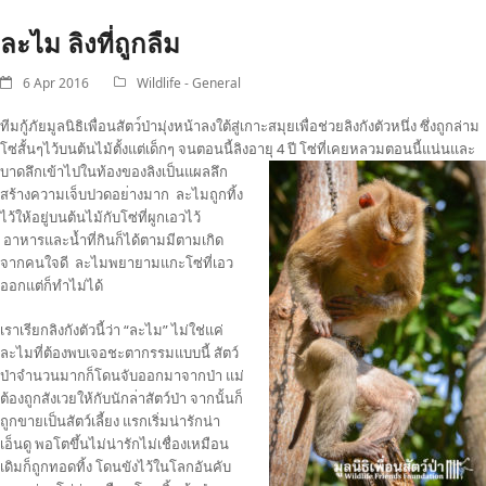
ละไม ลิงที่ถูกลืม
6 Apr 2016
Wildlife - General
ทีมกู้ภัยมูลนิธิเพื่อนสัตว
์ป่ามุ่งหน้าลงใต้สู่เกาะสม
ุยเพื่อช่วยลิงกังตัวหนึ่ง ซึ่งถูกล่าม
โซ่สั้นๆไว้บนต้
นไม้ตั้งแต่เด็กๆ จนตอนนี้ลิงอายุ 4 ปี โซ่ที่
เคยหลวมตอนนี้แน่นและ
บาดลึกเข้าไปในท้องของลิงเป
็นแผลลึก
สร้างความเจ็บปวดอย
่างมาก ละไมถูกทิ้ง
ไว้ให้อยู่บนต้นไม้กับโซ่ที่ผูกเอวไว้
อาหารและน้ำที่กินก็ได้ตามมีตามเกิด
จากคนใจดี ละไมพยายามแกะโซ่ที่เอว
ออกแต่ก็ทำไม่ได้
เราเรียกลิงกังตัวนี้ว่า “ละไม” ไม่ใช่แค่
ละไมที่ต้องพบเจอช
ะตากรรมแบบนี้ สัตว์
ป่าจำนวนมากก็โดนจับออ
กมาจากป่า แม่
ต้องถูกสังเวยให้กับนักล
่าสัตว์ป่า จากนั้นก็
ถูกขายเป็นสัตว์เล
ี้ยง แรกเริ่มน่ารักน่า
เอ็นดู พอโตขึ้นไม่น่ารักไม่เชื่อง
เหมือน
เดิมก็ถูกทอดทิ้ง โดนขังไว้ในโลกอันคับ