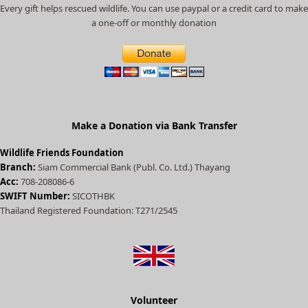
c
Every gift helps rescued wildlife. You can use paypal or a credit card to make
a
a one-off or monthly donation
t
e
d
)
Make a Donation via Bank Transfer
Wildlife Friends Foundation
Branch:
Siam Commercial Bank (Publ. Co. Ltd.) Thayang
Acc:
708-208086-6
SWIFT Number:
SICOTHBK
Thailand Registered Foundation: T271/2545
Volunteer