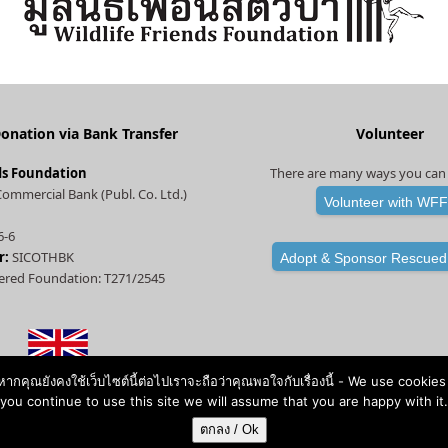
t
b
a
a
u
e
o
g
d
b
r
o
r
v
e
(
k
a
i
d
m
s
onation via Bank Transfer
Volunteer
e
o
ds Foundation
There are many ways you can 
p
r
ommercial Bank (Publ. Co. Ltd.)
Volunteer with WF
r
e
6-6
r:
SICOTHBK
Adopt & Sponsor Rescued
c
tered Foundation: T271/2545
a
t
e
เรา หากคุณยังคงใช้เว็บไซต์นี้ต่อไปเราจะถือว่าคุณพอใจกับเรื่องนี้ - We use co
d
you continue to use this site we will assume that you are happy with it.
)
Copyright
Wildlife Friends Foundation Thailand
- All Rights Reserved
ตกลง / Ok