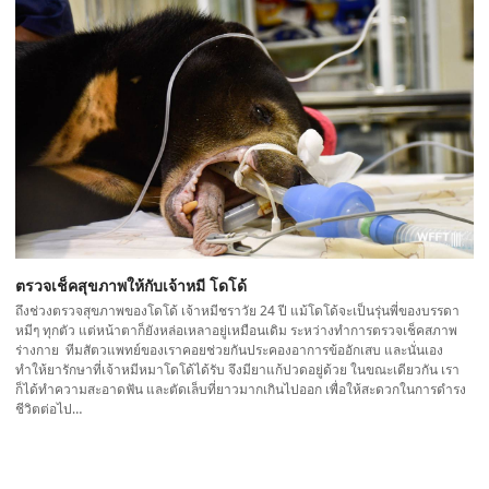
ตรวจเช็คสุขภาพให้กับเจ้าหมี โดโด้
ถึงช่วงตรวจสุขภาพของโดโด้ เจ้าหมีชราวัย 24 ปี แม้โดโด้จะเป็นรุ่นพี่ของบรรดา
หมีๆ ทุกตัว แต่หน้าตาก็ยังหล่อเหลาอยู่เหมือนเดิม ระหว่างทำการตรวจเช็คสภาพ
ร่างกาย ทีมสัตวแพทย์ของเราคอยช่วยกันประคองอาการข้ออักเสบ และนั่นเอง
ทำให้ยารักษาที่เจ้าหมีหมาโดโด้ได้รับ จึงมียาแก้ปวดอยู่ด้วย ในขณะเดียวกัน เรา
ก็ได้ทำความสะอาดฟัน และตัดเล็บที่ยาวมากเกินไปออก เพื่อให้สะดวกในการดำรง
ชีวิตต่อไป…