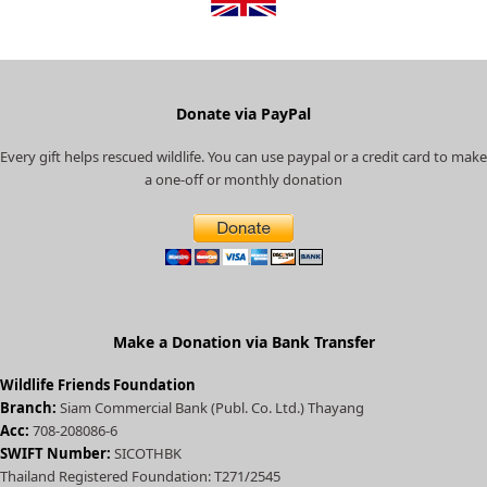
e
o
p
r
r
e
Donate via PayPal
c
Every gift helps rescued wildlife. You can use paypal or a credit card to make
a
a one-off or monthly donation
t
e
d
)
Make a Donation via Bank Transfer
Wildlife Friends Foundation
Branch:
Siam Commercial Bank (Publ. Co. Ltd.) Thayang
Acc:
708-208086-6
SWIFT Number:
SICOTHBK
Thailand Registered Foundation: T271/2545