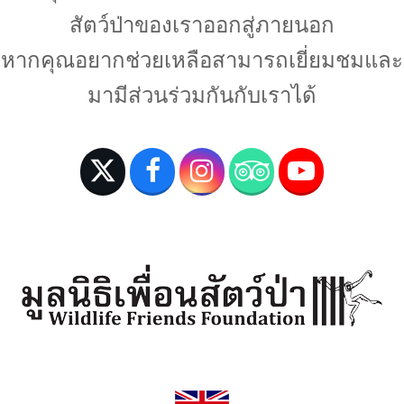
สัตว์ป่าของเราออกสู่ภายนอก
หากคุณอยากช่วยเหลือสามารถเยี่ยมชมและ
มามีส่วนร่วมกันกับเราได้
T
F
I
T
Y
w
a
n
r
o
i
c
s
i
u
t
e
t
p
T
t
b
a
a
u
e
o
g
d
b
r
o
r
v
e
(
k
a
i
d
m
s