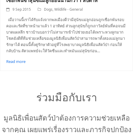
เชือกพันขาสุนัขแม่ลูกอ่อนนานกว่า 1 สัปดาห์
9 Sep 2015
Dogs
,
Wildlife - General
เมื่อวานนี้เราได้รับแจ้งจากพลเมืองดีว่ามีสุนัขแม่ลูกอ่อนถูกเชือกพันรอบ
คอและรัดที่ขาหน้ามาแล้ว 1 อาทิตย์ ส่วนลูกสุนัขก็ถูกเถาวัลย์พันที่คอจนมี
บาดแผลลึก ชาวบ้านบอกว่าไม่สามารเข้าไปช่วยเธอได้เพราะหวงลูกมาก
โชคยังดีที่ทีมช่วยเหลือของมูลนิธิเพื่อนสัตว์ป่าสามารถพาทั้งสองแม่ลูกมา
รักษาได้ ตอนนี้ทั้งคู่รักษาตัวอยู่ที่โรงพยาบาลมูลนิธิเพื่อนสัตว์ป่า ก่อนให้
กลับบ้าน สัตวแพทย์จะให้วัคซีนและทำหมันแม่สุนัขก่อน…
Read more
ร่วมมือกับเรา
มูลนิธิเพื่อนสัตว์ป่าต้องการความช่วยเหลือ
จากคุณ เผยแพร่เรื่องราวและภารกิจปกป้อง