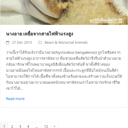
นางอาย เหยื่อจากสายไฟฟ้าแรงสูง
27 Dec 2015
Bears & Nocturnal Animals
วานนี้เราได้รับแจ้งว่ามีนางอาย(Nycticebus bengalensis) ถูกไฟช๊อตจาก
สายไฟฟ้าแรงสูง อาการสาหัสมาก ทีมช่วยเหลือสัตว์ป่าจึงรีบนำตัวนางอาย
กลับมารักษาที่โรงพยาบาลมูลนิธิเพื่อนสัตว์ป่าทันที ขาทั้งสี่ข้างของ
นางอายมีแผลไฟไหมสาหัสสากรรจ์ เนื้อและกระดูกที่มือไหม้จนเป็นสีดำ
ไม่สามารถใช้การได้ เนื้อที่ขาทั้งสองข้างเริ่มตายและสร้างความเจ็บปวดให้
กับนางอายอย่างมาก บาดแผลหนักหนาสาหัสจนเราไม่สามารถรักษาชีวิต
เขาไว้ได้…
Read more
1
2
3
4
…
12