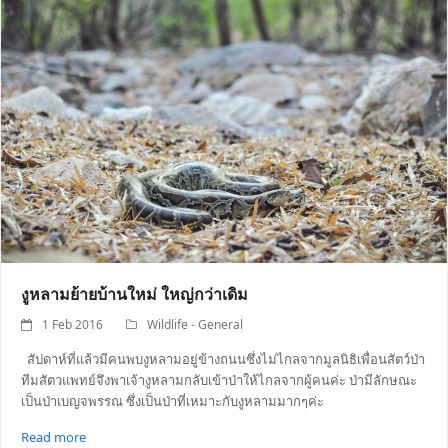
งูหลามย้ายบ้านใหม่ ใหญ่กว่าเดิม
1 Feb 2016
Wildlife - General
สัปดาห์ที่แล้วมีคนพบงูหลามอยู่ข้างถนนซึ่งไม่ไกลจากมูลนิธิเพื่อนสัตว์ป่า
ทีมสัตวแพทย์จึงพาเจ้างูหลามกลับเข้าป่าให้ไกลจากผู้คนค่ะ ป่ามีลักษณะ
เป็นป่าเบญจพรรณ ซึ่งเป็นป่าที่เหมาะกับงูหลามมากๆค่ะ
Read more