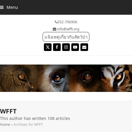
Menu
032-706906
info@wfft.org
แจ้งเหตุเกี่ยวกับสัตว์ป่า
Twitter
Facebook
Instagram
YouTube
Email
WFFT
This author has written 108 articles
Home
»
Archives for WFFT