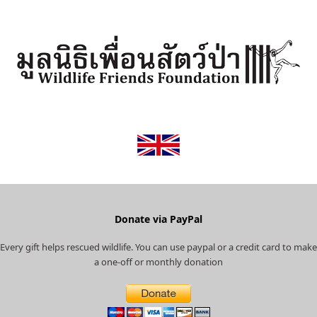
i
c
s
i
u
t
e
t
p
T
t
b
a
a
u
e
o
g
d
b
r
o
r
v
e
(
k
a
i
d
m
s
e
o
p
r
r
e
Donate via PayPal
c
Every gift helps rescued wildlife. You can use paypal or a credit card to make
a
a one-off or monthly donation
t
e