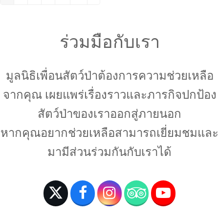
Page
Page
Page
Page
Page
Next
ร่วมมือกับเรา
มูลนิธิเพื่อนสัตว์ป่าต้องการความช่วยเหลือ
จากคุณ เผยแพร่เรื่องราวและภารกิจปกป้อง
สัตว์ป่าของเราออกสู่ภายนอก
หากคุณอยากช่วยเหลือสามารถเยี่ยมชมและ
มามีส่วนร่วมกันกับเราได้
T
F
I
T
Y
w
a
n
r
o