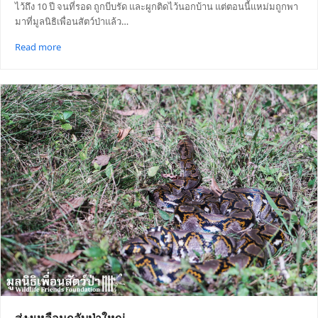
ไว้ถึง 10 ปี จนที่รอด ถูกบีบรัด และผูกติดไว้นอกบ้าน แต่ตอนนี้แหม่มถูกพา
มาที่มูลนิธิเพื่อนสัตว์ป่าแล้ว…
Read more
ส่งงูเหลือมกลับป่าใหญ่