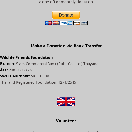
a
a one-off or monthly donation
t
e
d
)
Make a Donation via Bank Transfer
Wildlife Friends Foundation
Branch:
Siam Commercial Bank (Publ. Co. Ltd.) Thayang
Acc:
708-208086-6
SWIFT Number:
SICOTHBK
Thailand Registered Foundation: T271/2545
Volunteer